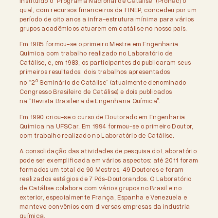
instituído o “Programa Nacional de Catálise” (Pronac) o
qual, com recursos financeiros da FINEP, concedeu por um
período de oito anos a infra-estrutura mínima para vários
grupos acadêmicos atuarem em catálise no nosso país.
Em 1985 formou-se o primeiro Mestre em Engenharia
Química com trabalho realizado no Laboratório de
Catálise, e, em 1983, os participantes do publicaram seus
primeiros resultados: dois trabalhos apresentados
o
no “2
Seminário de Catálise” (atualmente denominado
Congresso Brasileiro de Catálise) e dois publicados
na “Revista Brasileira de Engenharia Química”.
Em 1990 criou-se o curso de Doutorado em Engenharia
Química na UFSCar. Em 1994 formou-se o primeiro Doutor,
com trabalho realizado no Laboratório de Catálise.
A consolidação das atividades de pesquisa do Laboratório
pode ser exemplificada em vários aspectos: até 2011 foram
formados um total de 90 Mestres, 49 Doutores e foram
realizados estágios de 7 Pós-Doutorandos. O Laboratório
de Catálise colabora com vários grupos no Brasil e no
exterior, especialmente França, Espanha e Venezuela e
manteve convênios com diversas empresas da industria
química.